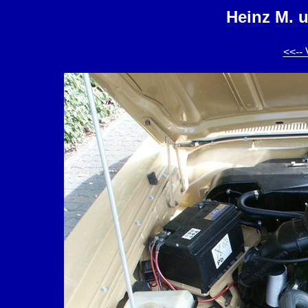
Heinz M. 
<<-- 