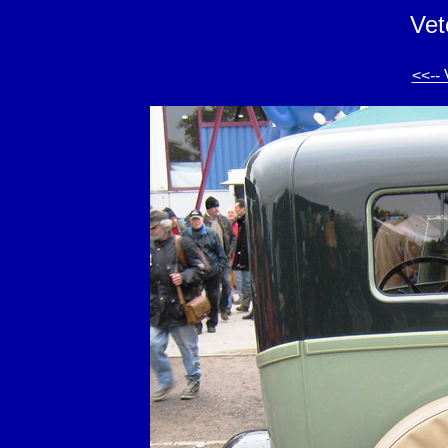
Vet
<<-- 