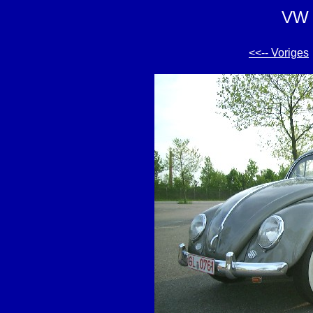
VW '
<<-- Voriges