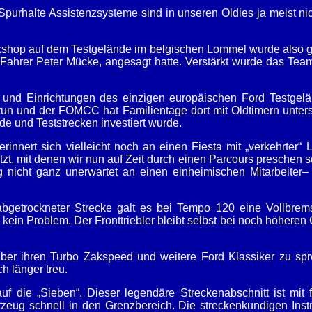
urhalte Assistenzsysteme sind in unseren Oldies ja meist nich
kshop auf dem Testgelände im belgischen Lommel wurde also 
hrer Peter Mücke, angesagt hatte. Verstärkt wurde das Team 
 und Einrichtungen des einzigen europäischen Ford Testgelä
u tun und der FOMCC hat Familientage dort mit Oldtimern unter
de und Teststrecken investiert wurde.
nnert sich vielleicht noch an einen Fiesta mit „verkehrter“ L
zt, mit denen wir nun auf Zeit durch einen Parcours preschen so
 nicht ganz unerwartet an einen einheimischen Mitarbeiter–
abgetrockneter Strecke galt es bei Tempo 120 eine Vollbr
ein Problem. Der Fronttriebler bleibt selbst bei noch höheren G
 über ihren Turbo Zakspeed und weitere Ford Klassiker zu s
h länger treu.
f die „Sieben“. Dieser legendäre Streckenabschnitt ist mit 
ug schnell in den Grenzbereich. Die streckenkundigen Instruk