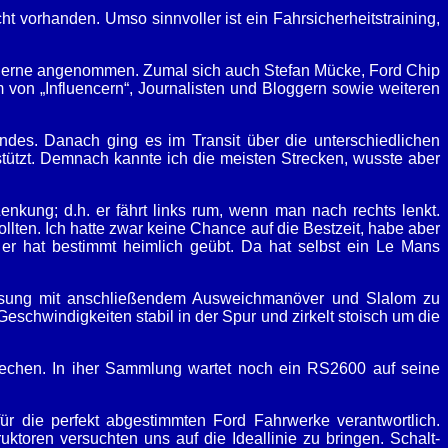
t vorhanden. Umso sinnvoller ist ein Fahrsicherheitstraining,
gerne angenommen. Zumal sich auch Stefan Mücke, Ford Chip
von „Influencern“, Journalisten und Bloggern sowie weiteren
ndes. Danach ging es im Transit über die unterschiedlichen
stützt. Demnach kannte ich die meisten Strecken, wusste aber
enkung; d.h. er fährt links rum, wenn man nach rechts lenkt.
llten. Ich hatte zwar keine Chance auf die Bestzeit, habe aber
 er hat bestimmt heimlich geübt. Da hat selbst ein Le Mans
emsung mit anschließendem Ausweichmanöver und Slalom zu
eschwindigkeiten stabil in der Spur und zirkelt stoisch um die
prechen. In iher Sammlung wartet noch ein RS2600 auf seine
für die perfekt abgestimmten Ford Fahrwerke verantwortlich.
toren versuchten uns auf die Ideallinie zu bringen. Schalt-