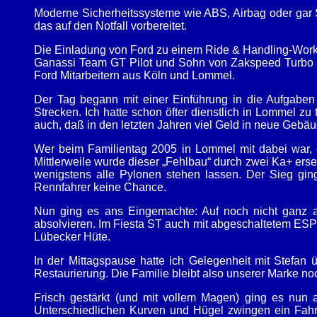
Moderne Sicherheitssysteme wie ABS, Airbag oder gar Sp
das auf den Notfall vorbereitet.
Die Einladung von Ford zu einem Ride & Handling-Wor
Ganassi Team GT Pilot und Sohn von Zakspeed Turbo Fa
Ford Mitarbeitern aus Köln und Lommel.
Der Tag begann mit einer Einführung in die Aufgaben
Strecken. Ich hatte schon öfter dienstlich in Lommel z
auch, daß in den letzten Jahren viel Geld in neue Gebäu
Wer beim Familientag 2005 in Lommel mit dabei war, eri
Mittlerweile wurde dieser „Fehlbau“ durch zwei Ka+ erset
wenigstens alle Pylonen stehen lassen. Der Sieg ging
Rennfahrer keine Chance.
Nun ging es ans Eingemachte: Auf noch nicht ganz 
absolvieren. Im Fiesta ST auch mit abgeschaltetem ESP k
Lübecker Hüte.
In der Mittagspause hatte ich Gelegenheit mit Stefan
Restaurierung. Die Familie bleibt also unserer Marke noc
Frisch gestärkt (und mit vollem Magen) ging es nun au
Unterschiedlichen Kurven und Hügel zwingen ein Fahrze