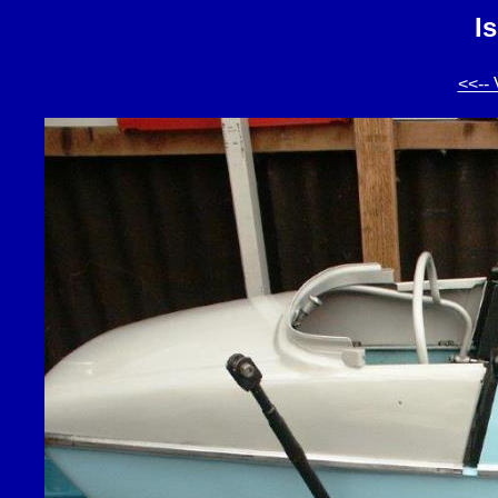
I
<<-- 