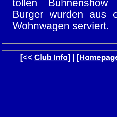
tollen Bühnenshow f
Burger wurden aus e
Wohnwagen serviert.
[<<
Club Info
] |
[Homepag