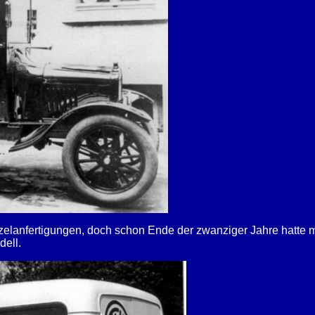
nzelanfertigungen, doch schon Ende der zwanziger Jahre hatt
dell.