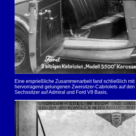
Eine ersprießliche Zusammenarbeit fand schließlich mi
hervorragend gelungenen Zweisitzer-Cabriolets auf den 
Sechssitzer auf Admiral und Ford V8 Basis.