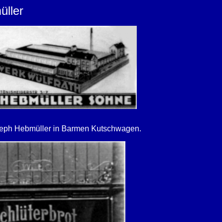
üller
oseph Hebmüller in Barmen Kutschwagen.